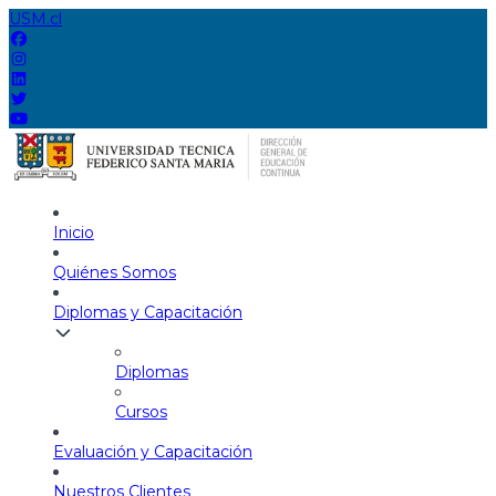
USM.cl
Inicio
Quiénes Somos
Diplomas y Capacitación
Diplomas
Cursos
Evaluación y Capacitación
Nuestros Clientes