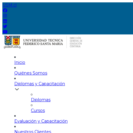
USM.cl
Inicio
Quiénes Somos
Diplomas y Capacitación
Diplomas
Cursos
Evaluación y Capacitación
Nuestros Clientes