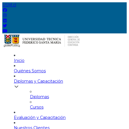
USM.cl
Inicio
Quiénes Somos
Diplomas y Capacitación
Diplomas
Cursos
Evaluación y Capacitación
Nuestros Clientes